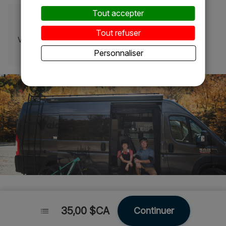
Tout accepter
Tout refuser
Véhicule 1
Personnaliser
35,00 $CA
35,00 $CA
Continuer
Continuer