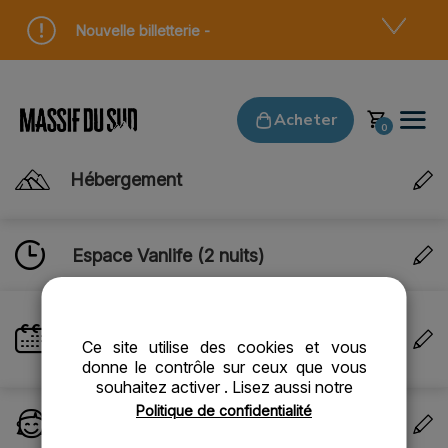
Panneau de gestion des cookies
Nouvelle billetterie -
Acheter
Hébergement
Espace Vanlife (2 nuits)
DATES DE VALIDITÉ
Du dimanche 09 août 2026
Ce site utilise des cookies et vous
au mardi 11 août 2026
donne le contrôle sur ceux que vous
souhaitez activer
. Lisez aussi notre
Politique de confidentialité
SKIEURS
1 personne